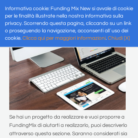
Informativa cookie: Funding Mix New si avvale di cookie
Proponi un progetto
Funding Mix New
Alte
per le finalità illustrate nella nostra informativa sulla
navi
privacy. Scorrendo questa pagina, cliccando su un link
o proseguendo la navigazione, acconsenti all´uso dei
cookie.
Clicca qui per maggiori informazioni
.
Chiudi [X]
Se hai un progetto da realizzare e vuoi proporre a
FundingMix di aiutarti a realizzarlo, puoi descriverlo
attraverso questa sezione. Saranno considerati sia