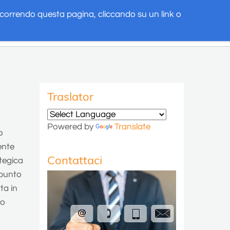
. Scorrendo questa pagina, cliccando su un link o
viluppa idee-progetto
Team
Eventi
Contattaci
Traslator
Powered by
Translate
o
ente
Contattaci
ategica
 punto
ta in
io