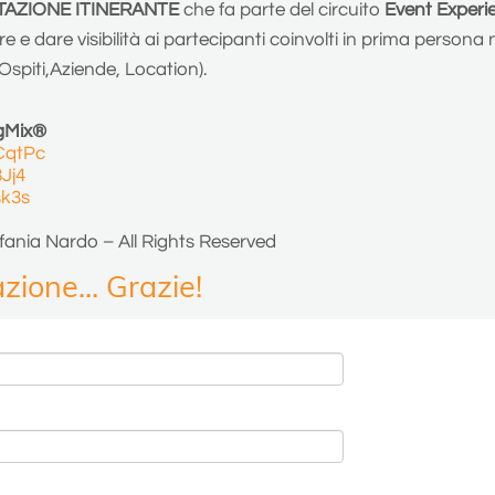
TAZIONE ITINERANTE
che fa parte del circuito
Event Experi
e e dare visibilità ai partecipanti coinvolti in prima persona 
 Ospiti,Aziende, Location).
ngMix®
CqtPc
Jj4
sk3s
fania Nardo – All Rights Reserved
zione... Grazie!